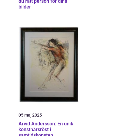
du rätt person för dina
bilder
05 maj 2025
Arvid Andersson: En unik
konstnärsröst i
samtidskonsten