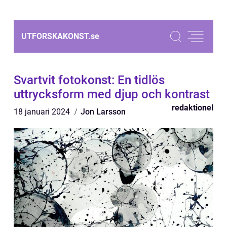
UTFORSKAKONST.
se
Svartvit fotokonst: En tidlös
uttrycksform med djup och kontrast
redaktionel
18 januari 2024
Jon Larsson