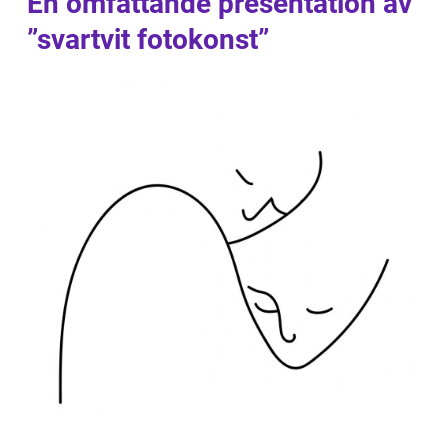
En omfattande presentation av
”svartvit fotokonst”