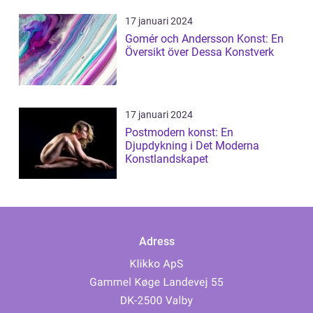
17 januari 2024
Gomér och Andersson Konst: En
Översikt över Dessa Konstverk
17 januari 2024
Postmodern konst: En
Djupdykning i Det Moderna
Konstlandskapet
Adress