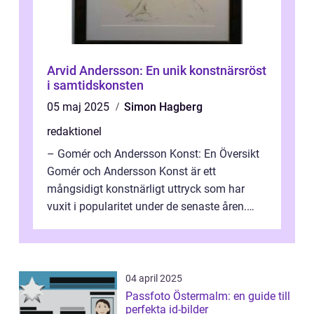
Arvid Andersson: En unik konstnärsröst
i samtidskonsten
05 maj 2025
Simon Hagberg
redaktionel
– Gomér och Andersson Konst: En Översikt
Gomér och Andersson Konst är ett
mångsidigt konstnärligt uttryck som har
vuxit i popularitet under de senaste åren.
Denna artikel ger en djupgående övers...
04 april 2025
Passfoto Östermalm: en guide till
perfekta id-bilder