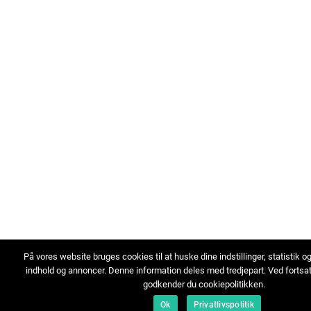
På vores website bruges cookies til at huske dine indstillinger, statistik o
indhold og annoncer. Denne information deles med tredjepart. Ved fortsa
godkender du cookiepolitikken.
Ok
Privatlivspolitik