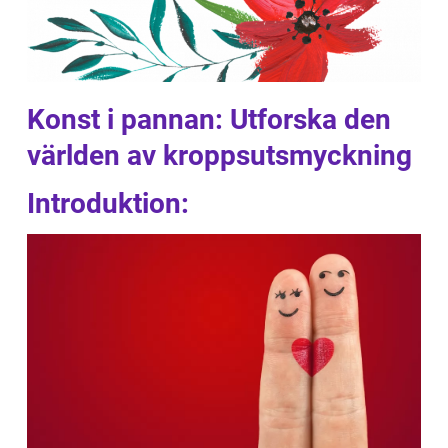
Konst i pannan: Utforska den
världen av kroppsutsmyckning
Introduktion: