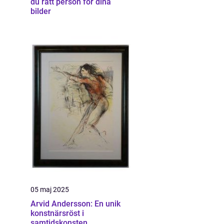
du rätt person för dina
bilder
05 maj 2025
Arvid Andersson: En unik
konstnärsröst i
samtidskonsten