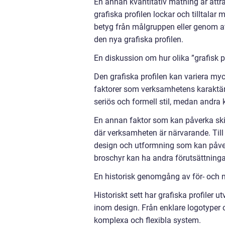
En annan kvantitativ mätning är attr
grafiska profilen lockar och tilltal
betyg från målgruppen eller genom at
den nya grafiska profilen.
En diskussion om hur olika ”grafisk pr
Den grafiska profilen kan variera my
faktorer som verksamhetens karaktä
seriös och formell stil, medan andra k
En annan faktor som kan påverka skil
där verksamheten är närvarande. Till
design och utformning som kan påverk
broschyr kan ha andra förutsättninga
En historisk genomgång av för- och na
Historiskt sett har grafiska profiler
inom design. Från enklare logotyper o
komplexa och flexibla system.