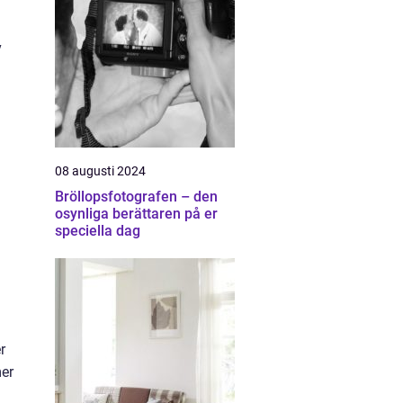
v
08 augusti 2024
Bröllopsfotografen – den
osynliga berättaren på er
speciella dag
r
mer