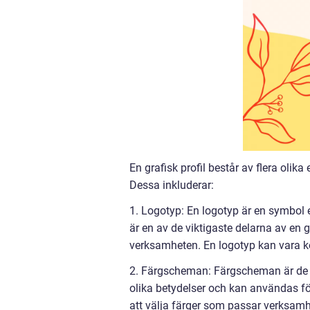
En grafisk profil består av flera olik
Dessa inkluderar:
1. Logotyp: En logotyp är en symbol el
är en av de viktigaste delarna av en 
verksamheten. En logotyp kan vara ko
2. Färgscheman: Färgscheman är de sp
olika betydelser och kan användas för
att välja färger som passar verksam