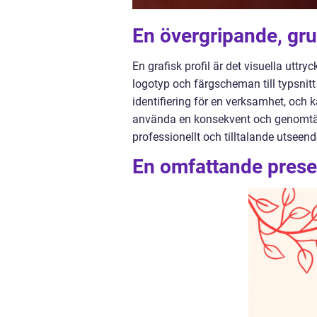
En övergripande, grun
En grafisk profil är det visuella uttry
logotyp och färgscheman till typsnitt o
identifiering för en verksamhet, och 
använda en konsekvent och genomtänk
professionellt och tilltalande utse
En omfattande presen