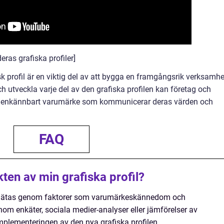
ras grafiska profiler]
 profil är en viktig del av att bygga en framgångsrik verksamhe
utveckla varje del av den grafiska profilen kan företag och
h igenkännbart varumärke som kommunicerar deras värden och
FAQ
ten av min grafiska profil?
an mätas genom faktorer som varumärkeskännedom och
nom enkäter, sociala medier-analyser eller jämförelser av
 implementeringen av den nya grafiska profilen.