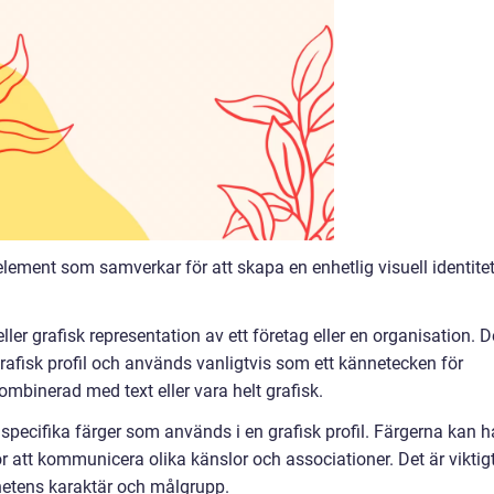
a element som samverkar för att skapa en enhetlig visuell identitet
ler grafisk representation av ett företag eller en organisation. D
grafisk profil och används vanligtvis som ett kännetecken för
mbinerad med text eller vara helt grafisk.
ecifika färger som används i en grafisk profil. Färgerna kan h
 att kommunicera olika känslor och associationer. Det är viktig
hetens karaktär och målgrupp.