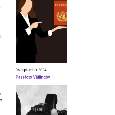
al
n
t
06 september 2024
Passfoto Vällingby
r
er