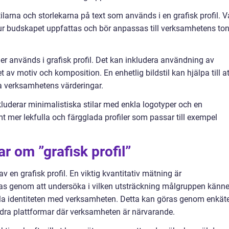
stilarna och storlekarna på text som används i en grafisk profil. V
hur budskapet uppfattas och bör anpassas till verksamhetens to
ilder används i grafisk profil. Det kan inkludera användning av
let av motiv och komposition. En enhetlig bildstil kan hjälpa till at
 verksamhetens värderingar.
nkluderar minimalistiska stilar med enkla logotyper och en
 mer lekfulla och färgglada profiler som passar till exempel
r om ”grafisk profil”
av en grafisk profil. En viktig kvantitativ mätning är
 genom att undersöka i vilken utsträckning målgruppen känne
la identiteten med verksamheten. Detta kan göras genom enkät
ndra plattformar där verksamheten är närvarande.