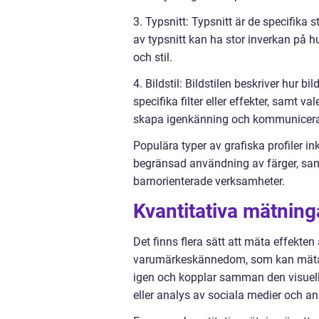
3. Typsnitt: Typsnitt är de specifika 
av typsnitt kan ha stor inverkan på 
och stil.
4. Bildstil: Bildstilen beskriver hur b
specifika filter eller effekter, samt va
skapa igenkänning och kommunicera
Populära typer av grafiska profiler i
begränsad användning av färger, samt
barnorienterade verksamheter.
Kvantitativa mätninga
Det finns flera sätt att mäta effekten 
varumärkeskännedom, som kan mätas
igen och kopplar samman den visuel
eller analys av sociala medier och a