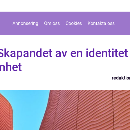
Annonsering
Om oss
Cookies
Kontakta oss
 Skapandet av en identitet
amhet
redaktio