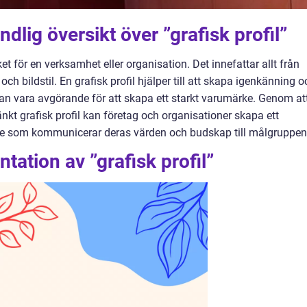
dlig översikt över ”grafisk profil”
cket för en verksamhet eller organisation. Det innefattar allt från
ch bildstil. En grafisk profil hjälper till att skapa igenkänning o
kan vara avgörande för att skapa ett starkt varumärke. Genom at
t grafisk profil kan företag och organisationer skapa ett
ende som kommunicerar deras värden och budskap till målgruppen
tation av ”grafisk profil”