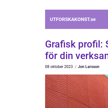
UTFORSKAKONST.
se
Grafisk profil:
för din verks
08 oktober 2023
Jon Larsson