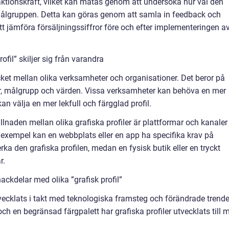
aktionskraft, vilket kan mätas genom att undersöka hur väl den
ar målgruppen. Detta kan göras genom att samla in feedback och
t jämföra försäljningssiffror före och efter implementeringen a
ofil” skiljer sig från varandra
cket mellan olika verksamheter och organisationer. Det beror på
r, målgrupp och värden. Vissa verksamheter kan behöva en mer
an välja en mer lekfull och färgglad profil.
lnaden mellan olika grafiska profiler är plattformar och kanaler
 exempel kan en webbplats eller en app ha specifika krav på
a den grafiska profilen, medan en fysisk butik eller en tryckt
r.
ckdelar med olika ”grafisk profil”
 utvecklats i takt med teknologiska framsteg och förändrade trende
ch en begränsad färgpalett har grafiska profiler utvecklats till 