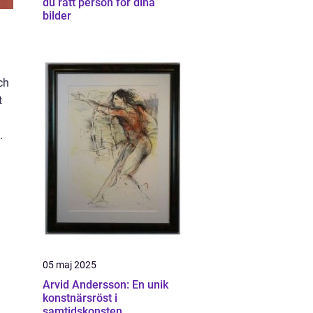
du rätt person för dina
bilder
ch
t
.
05 maj 2025
Arvid Andersson: En unik
konstnärsröst i
samtidskonsten