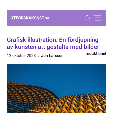
UTFORSKAKONST.
se
Grafisk illustration: En fördjupning
av konsten att gestalta med bilder
redaktionel
12 oktober 2023
Jon Larsson