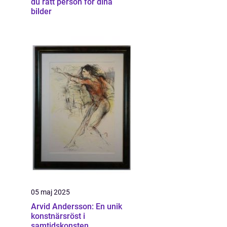
du rätt person för dina
bilder
05 maj 2025
Arvid Andersson: En unik
konstnärsröst i
samtidskonsten