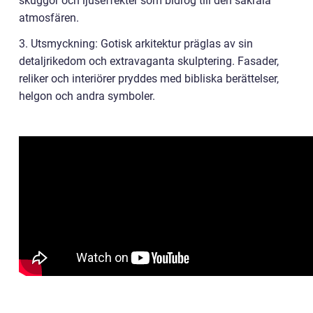
skuggor och ljuseffekter som bidrog till den sakrala
atmosfären.
3. Utsmyckning: Gotisk arkitektur präglas av sin
detaljrikedom och extravaganta skulptering. Fasader,
reliker och interiörer pryddes med bibliska berättelser,
helgon och andra symboler.