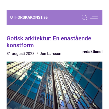
UTFORSKAKONST.
se
Gotisk arkitektur: En enastående
konstform
redaktionel
31 augusti 2023
Jon Larsson