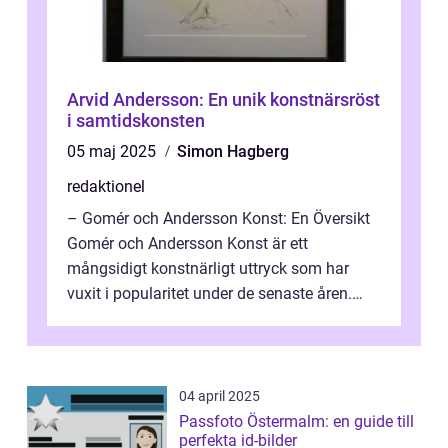
Arvid Andersson: En unik konstnärsröst
i samtidskonsten
05 maj 2025
Simon Hagberg
redaktionel
– Gomér och Andersson Konst: En Översikt
Gomér och Andersson Konst är ett
mångsidigt konstnärligt uttryck som har
vuxit i popularitet under de senaste åren.
Denna artikel ger en djupgående övers...
04 april 2025
Passfoto Östermalm: en guide till
perfekta id-bilder