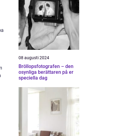
pa
08 augusti 2024
Bröllopsfotografen – den
om
osynliga berättaren på er
h
speciella dag
h