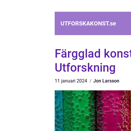
UTFORSKAKONST.
se
Färgglad kons
Utforskning
11 januari 2024
Jon Larsson