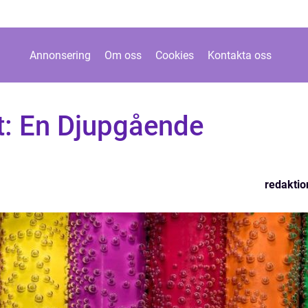
Annonsering
Om oss
Cookies
Kontakta oss
t: En Djupgående
redaktio