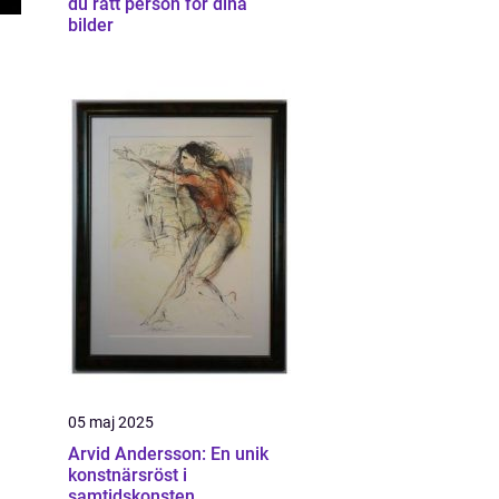
du rätt person för dina
bilder
05 maj 2025
Arvid Andersson: En unik
konstnärsröst i
samtidskonsten