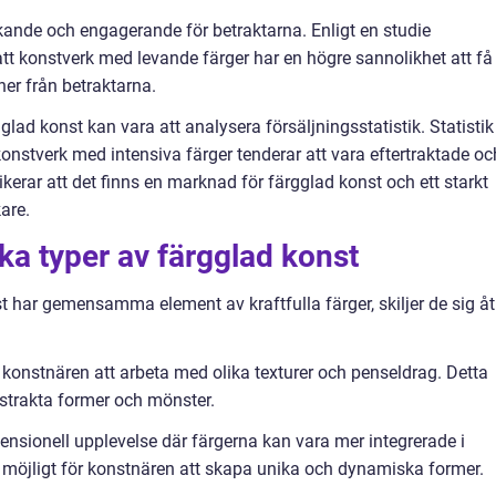
ckande och engagerande för betraktarna. Enligt en studie
att konstverk med levande färger har en högre sannolikhet att få
er från betraktarna.
lad konst kan vara att analysera försäljningsstatistik. Statistik
 konstverk med intensiva färger tenderar att vara eftertraktade oc
indikerar att det finns en marknad för färgglad konst och ett starkt
are.
ika typer av färgglad konst
st har gemensamma element av kraftfulla färger, skiljer de sig åt
r konstnären att arbeta med olika texturer och penseldrag. Detta
bstrakta former och mönster.
ensionell upplevelse där färgerna kan vara mer integrerade i
 möjligt för konstnären att skapa unika och dynamiska former.