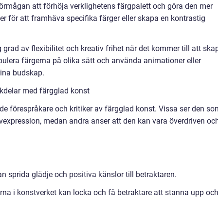
förmågan att förhöja verklighetens färgpalett och göra den mer
er för att framhäva specifika färger eller skapa en kontrastig
 grad av flexibilitet och kreativ frihet när det kommer till att ska
ulera färgerna på olika sätt och använda animationer eller
sina budskap.
kdelar med färgglad konst
både förespråkare och kritiker av färgglad konst. Vissa ser den s
älvexpression, medan andra anser att den kan vara överdriven oc
n sprida glädje och positiva känslor till betraktaren.
a i konstverket kan locka och få betraktare att stanna upp oc