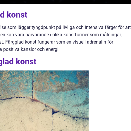
ad konst
lse som lägger tyngdpunkt på livliga och intensiva färger för att
Den kan vara närvarande i olika konstformer som målningar,
nst. Färgglad konst fungerar som en visuell adrenalin för
a positiva känslor och energi.
glad konst