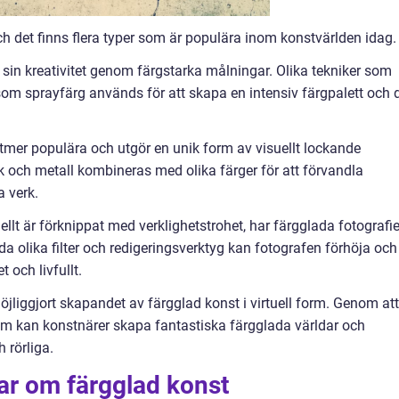
ch det finns flera typer som är populära inom konstvärlden idag.
sin kreativitet genom färgstarka målningar. Olika tekniker som
såsom sprayfärg används för att skapa en intensiv färgpalett och 
lltmer populära och utgör en unik form av visuellt lockande
k och metall kombineras med olika färger för att förvandla
a verk.
ellt är förknippat med verklighetstrohet, har färgglada fotografie
da olika filter och redigeringsverktyg kan fotografen förhöja och
t och livfullt.
möjliggjort skapandet av färgglad konst i virtuell form. Genom att
am kan konstnärer skapa fantastiska färgglada världar och
 rörliga.
ar om färgglad konst