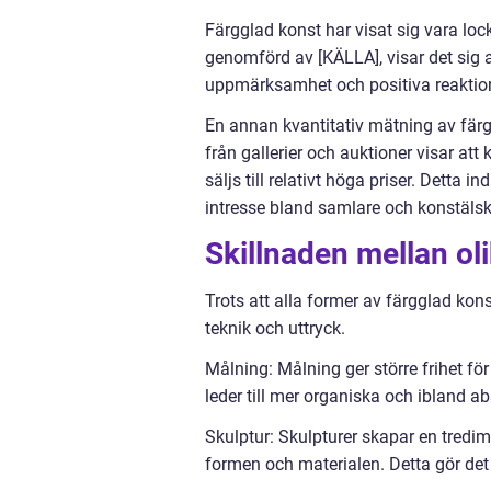
Färgglad konst har visat sig vara lo
genomförd av [KÄLLA], visar det sig 
uppmärksamhet och positiva reaktion
En annan kvantitativ mätning av färgg
från gallerier och auktioner visar att
säljs till relativt höga priser. Detta 
intresse bland samlare och konstälsk
Skillnaden mellan ol
Trots att alla former av färgglad kon
teknik och uttryck.
Målning: Målning ger större frihet fö
leder till mer organiska och ibland a
Skulptur: Skulpturer skapar en tredim
formen och materialen. Detta gör det