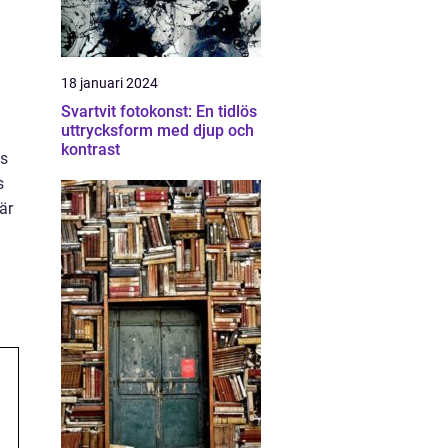
18 januari 2024
Svartvit fotokonst: En tidlös
uttrycksform med djup och
kontrast
as
s
är