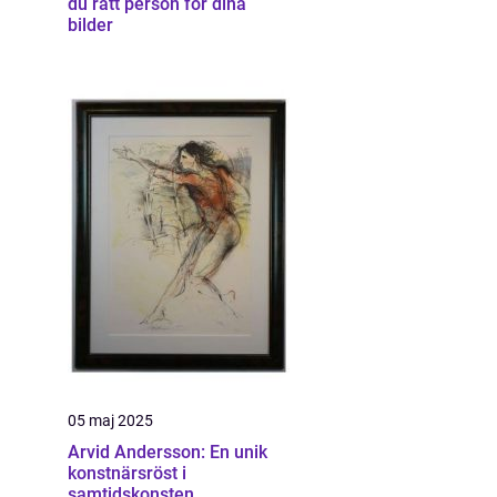
du rätt person för dina
bilder
05 maj 2025
Arvid Andersson: En unik
konstnärsröst i
samtidskonsten