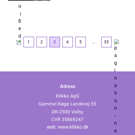
1
2
3
4
5
…
33
Adress
web:
www.klikko.dk