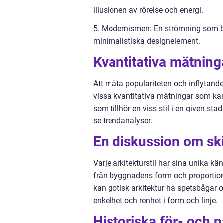
illusionen av rörelse och energi.
5. Modernismen: En strömning som bl
minimalistiska designelement.
Kvantitativa mätninga
Att mäta populariteten och inflytande
vissa kvantitativa mätningar som kan
som tillhör en viss stil i en given stad
se trendanalyser.
En diskussion om skil
Varje arkitekturstil har sina unika k
från byggnadens form och proportioner
kan gotisk arkitektur ha spetsbågar o
enkelhet och renhet i form och linje.
Historiska för- och n