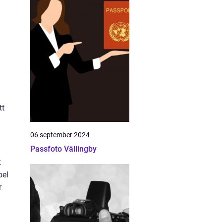
tt
06 september 2024
Passfoto Vällingby
t
pel
r