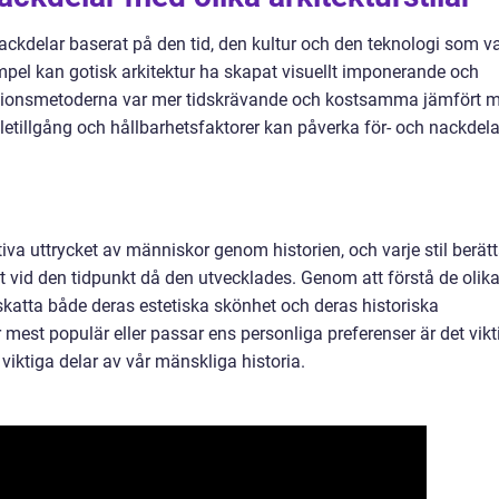
 nackdelar baserat på den tid, den kultur och den teknologi som v
mpel kan gotisk arkitektur ha skapat visuellt imponerande och
tionsmetoderna var mer tidskrävande och kostsamma jämfört 
letillgång och hållbarhetsfaktorer kan påverka för- och nackdela
ativa uttrycket av människor genom historien, och varje stil berätt
t vid den tidpunkt då den utvecklades. Genom att förstå de olik
pskatta både deras estetiska skönhet och deras historiska
r mest populär eller passar ens personliga preferenser är det vikt
iktiga delar av vår mänskliga historia.