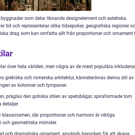
 av byggnader som delar liknande designelement och estetiska
er tid och representerar olika tidsepoker, geografiska regioner o
istiska drag som kan omfatta allt från proportioner och ornament t
ilar
ilar över hela världen, men några av de mest populära inkluderar
ns grekiska och romerska arkitektur, kännetecknas denna stil av
ngen av kolonner och tympaner.
en, präglas den gotiska stilen av spetsbågar, spiraformade torn
detaljer.
 klassicismen, där proportioner och harmoni är viktiga
i och geometriska mönster.
åd och dramatiska ornament, används barocken för att skapa