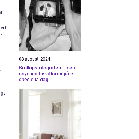
ar
med
r
08 augusti 2024
Bröllopsfotografen – den
ar
osynliga berättaren på er
a
speciella dag
igt