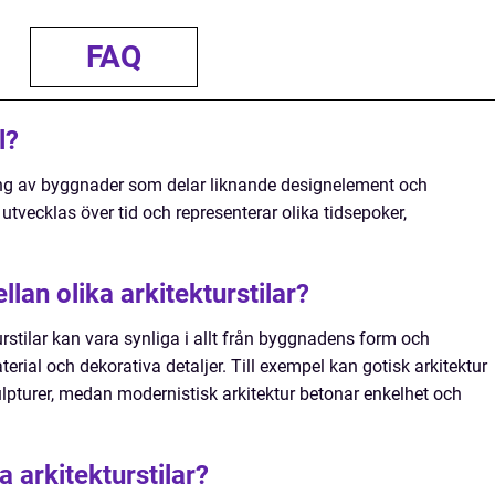
FAQ
l?
ering av byggnader som delar liknande designelement och
utvecklas över tid och representerar olika tidsepoker,
lan olika arkitekturstilar?
urstilar kan vara synliga i allt från byggnadens form och
erial och dekorativa detaljer. Till exempel kan gotisk arkitektur
lpturer, medan modernistisk arkitektur betonar enkelhet och
a arkitekturstilar?