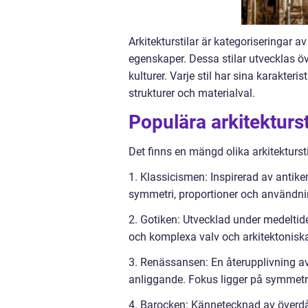
Arkitekturstilar är kategoriseringar
egenskaper. Dessa stilar utvecklas öv
kulturer. Varje stil har sina karakter
strukturer och materialval.
Populära arkitekturst
Det finns en mängd olika arkitekturst
1. Klassicismen: Inspirerad av antike
symmetri, proportioner och användni
2. Gotiken: Utvecklad under medeltid
och komplexa valv och arkitektoniska 
3. Renässansen: En återupplivning av
anliggande. Fokus ligger på symmetr
4. Barocken: Kännetecknad av överd