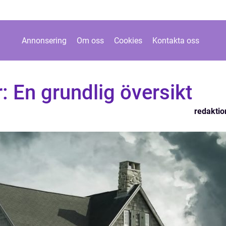
Annonsering
Om oss
Cookies
Kontakta oss
r: En grundlig översikt
redaktio