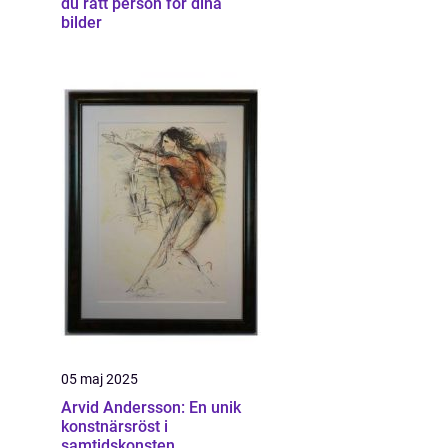
du rätt person för dina
bilder
05 maj 2025
Arvid Andersson: En unik
konstnärsröst i
samtidskonsten