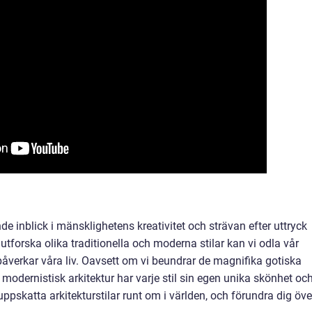
nde inblick i mänsklighetens kreativitet och strävan efter uttryck
forska olika traditionella och moderna stilar kan vi odla vår
 påverkar våra liv. Oavsett om vi beundrar de magnifika gotiska
i modernistisk arkitektur har varje stil sin egen unika skönhet oc
ppskatta arkitekturstilar runt om i världen, och förundra dig öve